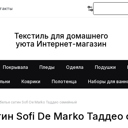
такты
Текстиль для домашнего
уюта Интернет-магазин
Покрывала
Пледы
Одеяла
Подушки
льни
Коврики
Полотенца
Наборы для ванн
белье сатин Sofi De Marko Таддео семейный
тин Sofi De Marko Тадде