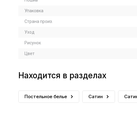
Пошив
Упаковка
Страна произ.
Уход
Рисунок
Цвет
Находится в разделах
Постельное белье
Сатин
Сати