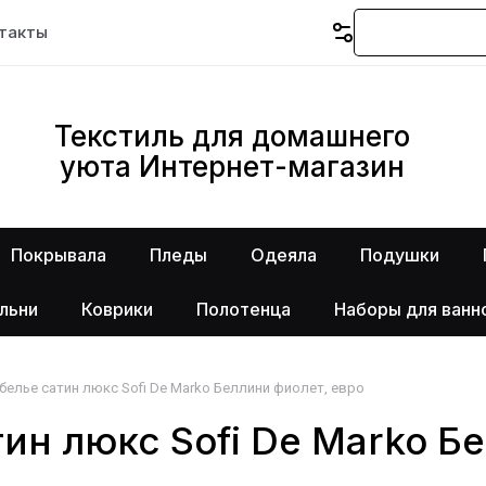
такты
Текстиль для домашнего
уюта Интернет-магазин
Покрывала
Пледы
Одеяла
Подушки
льни
Коврики
Полотенца
Наборы для ванн
белье сатин люкс Sofi De Marko Беллини фиолет, евро
ин люкс Sofi De Marko Б