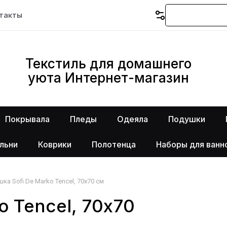
такты
Текстиль для домашнего
уюта Интернет-магазин
Покрывала
Пледы
Одеяла
Подушки
льни
Коврики
Полотенца
Наборы для ванн
ка Sofi De Marko Tencel, 70х70 см
o Tencel, 70х70