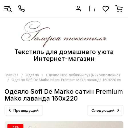
Текстиль для домашнего уюта
Интернет-магазин
Главная
/
Одеяла
/
Одеяло Иск. лебяжий пух (микроволокно)
/
Одеяло Sofi De Marko сатин Premium Mako лаванда 160х220 см
Одеяло Sofi De Marko сатин Premium
Mako лаванда 160х220
Предыдущий
Следующий